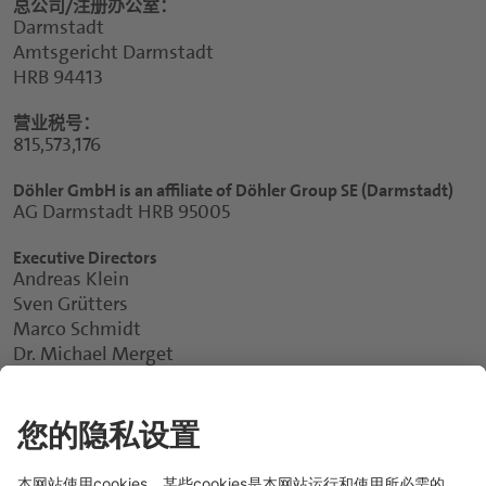
总公司/注册办公室：
Darmstadt
Amtsgericht Darmstadt
HRB 94413
营业税号：
815,573,176
Döhler GmbH is an affiliate of Döhler Group SE (Darmstadt)
AG Darmstadt HRB 95005
Executive Directors
Andreas Klein
Sven Grütters
Marco Schmidt
Dr. Michael Merget
Chairman of the Supervisory Board
Andreas Klein
媒体服务条约负责人：
Martin Tolksdorf