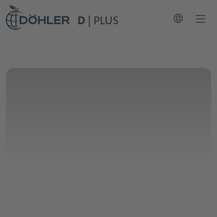
language
D
| PLUS
account_circle
登录
条款和条件
隐私声明
访问足迹